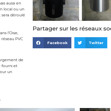
ais aussi en
n local ou un
t sera déroulé
Partager sur les réseaux so
ns l’Oise,
n réseau PVC
Facebook
Twitter
 largement de
 fourni et
pour un
s