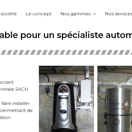
 société
Le concept
Nos gammes
Nos service
able pour un spécialiste auto
ociant
ntrale SACH.
aire installer
e permettant de
ation.